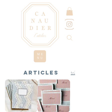
ME
NU
ARTICLES
tri