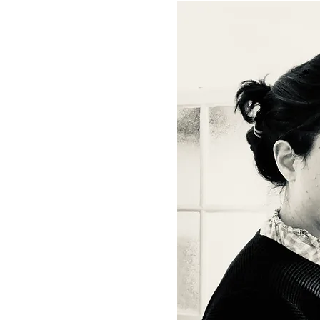
ATIONS
SANALES
sées en
raine