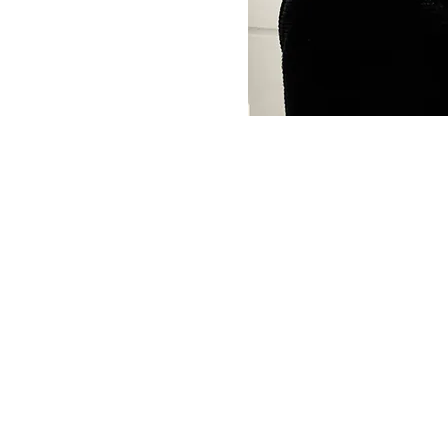
r
est une marque
telier est installé en
s sorties de l'atelier
avec un savoir-faire
le fruit d'un travail
uête mêlant couleurs,
es.
​​ Ses motivations
liser de beaux objets
ns, à offrir et à
inaux
Canaudier
sont
re de la propriété