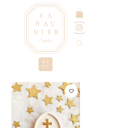
ME
NU